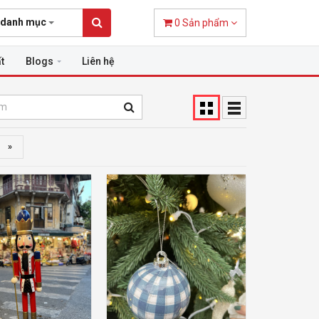
 danh mục
0
Sản phẩm
t
Blogs
Liên hệ
»