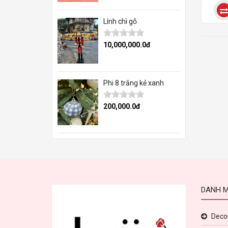
Lính chì gỗ
10,000,000.0đ
Phi 8 trắng kẻ xanh
200,000.0đ
DANH 
Decor