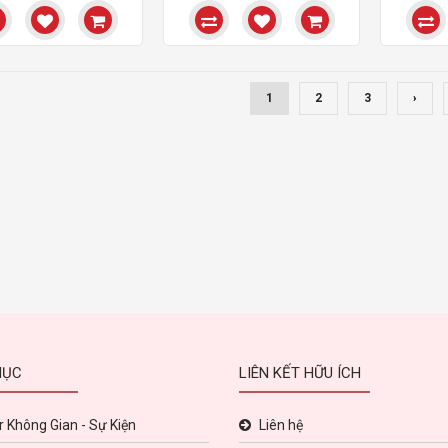
1
2
3
›
MỤC
LIÊN KẾT HỮU ÍCH
 Không Gian - Sự Kiện
Liên hệ