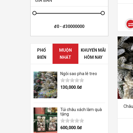
GIÁ BÁN
PHỔ
MUỘN
KHUYẾN MÃI
BIẾN
NHẤT
HÔM NAY
Ngôi sao pha lê treo
130,000.0đ
Châu
Túi châu xách làm quà
tặng
600,000.0đ