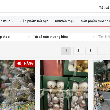
Tất cả
nh mục
Sản phẩm nổi bật
Khuyến mại
Sản phẩm mới nhấ
p theo
Tất cả các thương hiệu
1
2
3
›
HẾT HÀNG